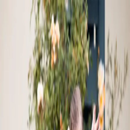
About
News
Clubs
Program
Our Team