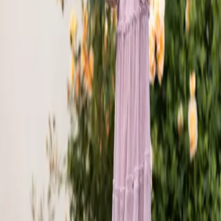
Facebook
Instagram
We use
twigsee
Navigation
About
News
Clubs
Program
Our Team
Pricing
Contact
+420 775 935 091
director@bfresh.cz
U Ladronky 1006/40, 169 00 Praha 6