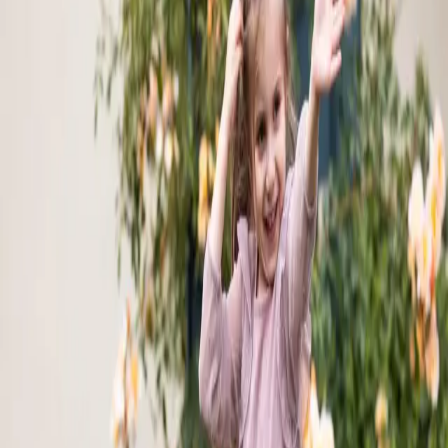
Pricing
Contact
Vánoční strom na Staroměstském náměst
December 11, 2025
Třída Včeliček se vydá do centra Prahy, kde si prohlédne vánoční
strom, výzdobu i trhy a společně si užije adventní atmosféru
historického centra města.
Follow Us