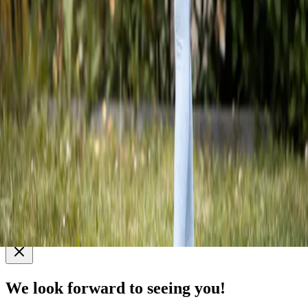
Contact
+420 775 935 091
director@bfresh.cz
U Ladronky 1006/40, 169 00 Praha 6
GDPR
© 2025 B fresh preschool s.r.o.
Crafted with love by
We look forward to seeing you!