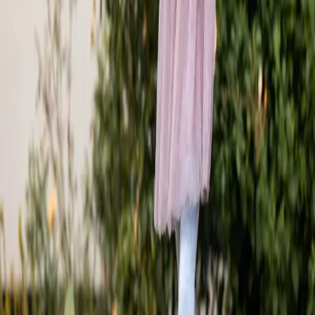
Navigation
About
News
Clubs
Program
Our Team
Pricing
Follow Us
Facebook
Instagram
We use
twigsee